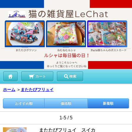
カート
検索
ホーム
＞
またたびフリュイ
おすすめ順
価格順
新着順
1-5 / 5
またたびフリュイ スイカ